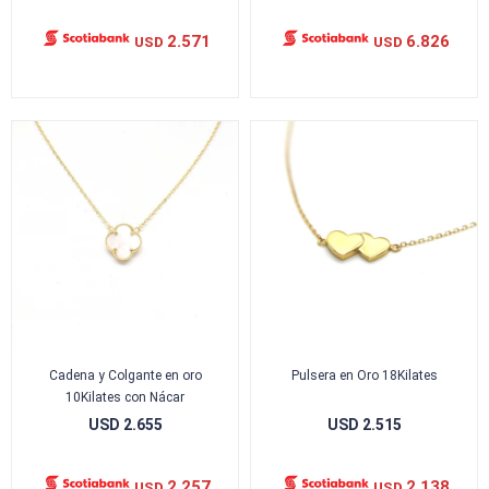
2.571
6.826
USD
USD
Cadena y Colgante en oro
Pulsera en Oro 18Kilates
10Kilates con Nácar
USD
2.655
USD
2.515
2.257
2.138
USD
USD