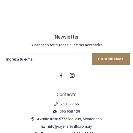
Newsletter
¡Suscribite y recibí todas nuestras novedades!
SUSCRIBIRME


Contacto
2601 77 55
095 950 139
Avenita Italia 5775 loc. 239, Montevideo
info@joyeriarevello.com.uy