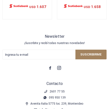
1.607
1.658
USD
USD
Newsletter
¡Suscribite y recibí todas nuestras novedades!
SUSCRIBIRME


Contacto
2601 77 55
095 950 139
Avenita Italia 5775 loc. 239, Montevideo