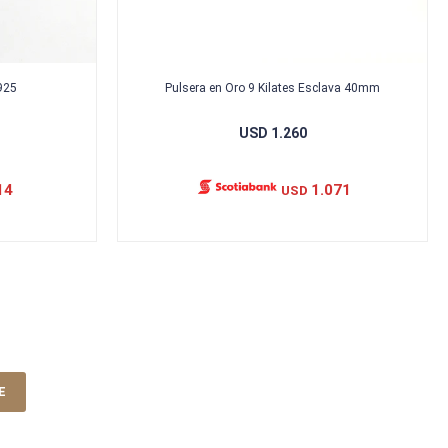
925
Pulsera en Oro 9 Kilates Esclava 40mm
USD
1.260
14
1.071
USD
E