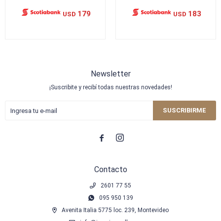
179
183
USD
USD
Newsletter
¡Suscribite y recibí todas nuestras novedades!
SUSCRIBIRME


Contacto
2601 77 55
095 950 139
Avenita Italia 5775 loc. 239, Montevideo