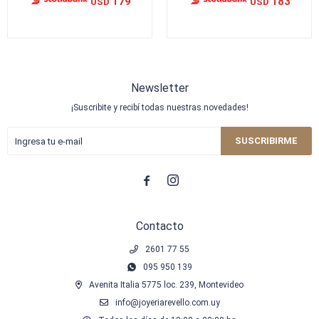
179
183
USD
USD
Newsletter
¡Suscribite y recibí todas nuestras novedades!
SUSCRIBIRME


Contacto
2601 77 55
095 950 139
Avenita Italia 5775 loc. 239, Montevideo
info@joyeriarevello.com.uy