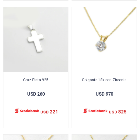
Cruz Plata 925
Colgante 18k con Zirconia
USD
260
USD
970
221
825
USD
USD