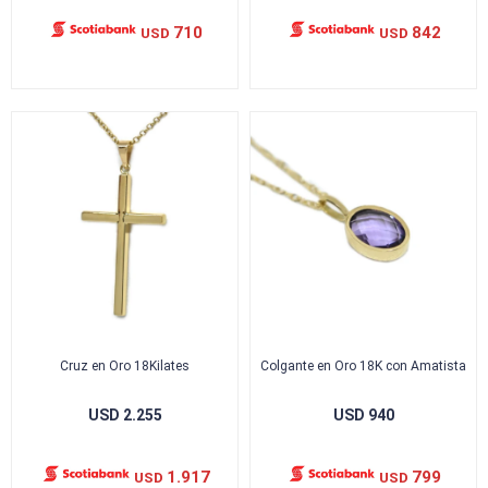
710
842
USD
USD
Cruz en Oro 18Kilates
Colgante en Oro 18K con Amatista
USD
2.255
USD
940
1.917
799
USD
USD