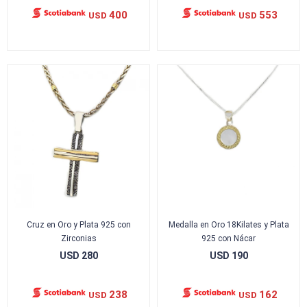
400
553
USD
USD
Cruz en Oro y Plata 925 con
Medalla en Oro 18Kilates y Plata
Zirconias
925 con Nácar
USD
280
USD
190
238
162
USD
USD