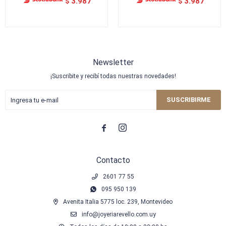
3.987
3.987
$
$
Newsletter
¡Suscribite y recibí todas nuestras novedades!
SUSCRIBIRME


Contacto
2601 77 55
095 950 139
Avenita Italia 5775 loc. 239, Montevideo
info@joyeriarevello.com.uy