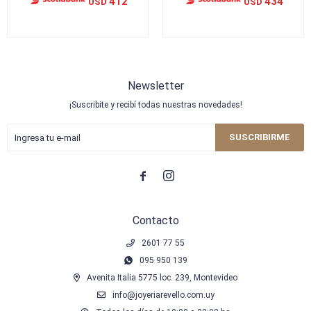
412
434
USD
USD
Newsletter
¡Suscribite y recibí todas nuestras novedades!
SUSCRIBIRME


Contacto
2601 77 55
095 950 139
Avenita Italia 5775 loc. 239, Montevideo
info@joyeriarevello.com.uy