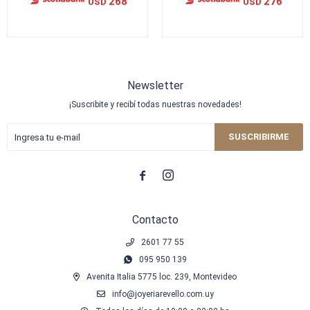
268
276
USD
USD
Newsletter
¡Suscribite y recibí todas nuestras novedades!
SUSCRIBIRME


Contacto
2601 77 55
095 950 139
Avenita Italia 5775 loc. 239, Montevideo
info@joyeriarevello.com.uy