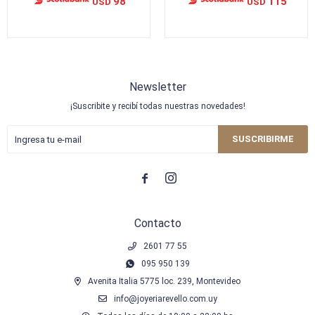
98
115
USD
USD
Newsletter
¡Suscribite y recibí todas nuestras novedades!
SUSCRIBIRME


Contacto
2601 77 55
095 950 139
Avenita Italia 5775 loc. 239, Montevideo
info@joyeriarevello.com.uy