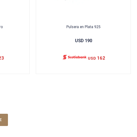
ro
Pulsera en Plata 925
USD
190
23
162
USD
E