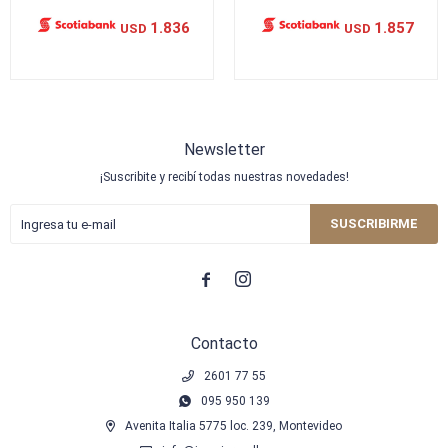
1.836
1.857
USD
USD
Newsletter
¡Suscribite y recibí todas nuestras novedades!
SUSCRIBIRME


Contacto
2601 77 55
095 950 139
Avenita Italia 5775 loc. 239, Montevideo