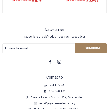
94
3.987
USD
$
Newsletter
¡Suscribite y recibí todas nuestras novedades!
SUSCRIBIRME


Contacto
2601 77 55
095 950 139
Avenita Italia 5775 loc. 239, Montevideo
info@joyeriarevello.com.uy