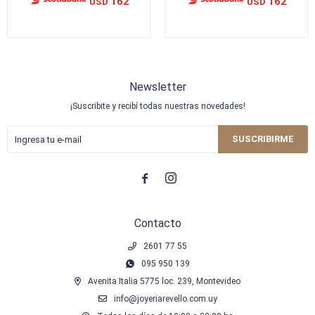
162
162
USD
USD
Newsletter
¡Suscribite y recibí todas nuestras novedades!
SUSCRIBIRME


Contacto
2601 77 55
095 950 139
Avenita Italia 5775 loc. 239, Montevideo
info@joyeriarevello.com.uy