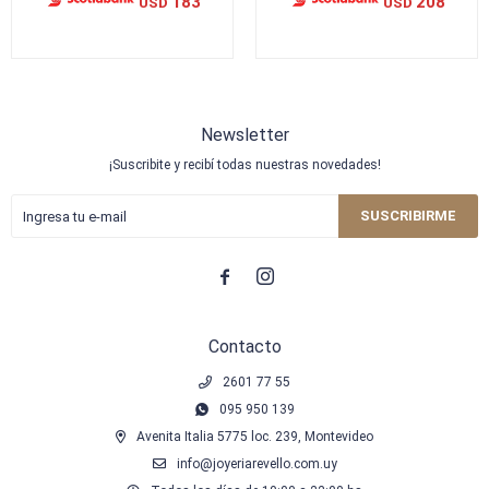
183
208
USD
USD
Newsletter
¡Suscribite y recibí todas nuestras novedades!
SUSCRIBIRME


Contacto
2601 77 55
095 950 139
Avenita Italia 5775 loc. 239, Montevideo
info@joyeriarevello.com.uy