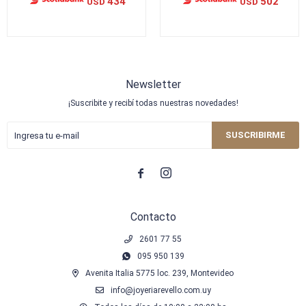
434
502
USD
USD
Newsletter
¡Suscribite y recibí todas nuestras novedades!
SUSCRIBIRME


Contacto
2601 77 55
095 950 139
Avenita Italia 5775 loc. 239, Montevideo
info@joyeriarevello.com.uy