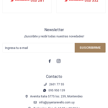
281
332
USD
USD
Newsletter
¡Suscribite y recibí todas nuestras novedades!
SUSCRIBIRME


Contacto
2601 77 55
095 950 139
Avenita Italia 5775 loc. 239, Montevideo
info@joyeriarevello.com.uy