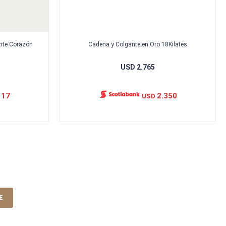
ante Corazón
Cadena y Colgante en Oro 18Kilates
USD
2.765
117
2.350
USD
E