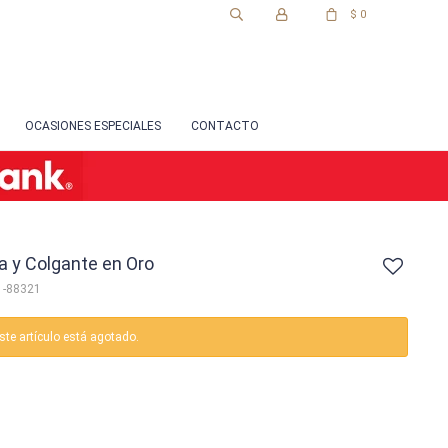
$
0
OCASIONES ESPECIALES
CONTACTO
 y Colgante en Oro
1-88321
ste artículo está agotado.