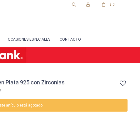
$
0
OCASIONES ESPECIALES
CONTACTO
 en Plata 925 con Zirconias
8
ste artículo está agotado.