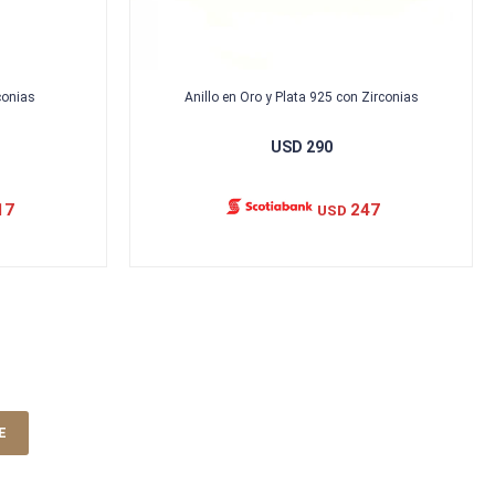
conias
Anillo en Oro y Plata 925 con Zirconias
USD
290
17
247
USD
E