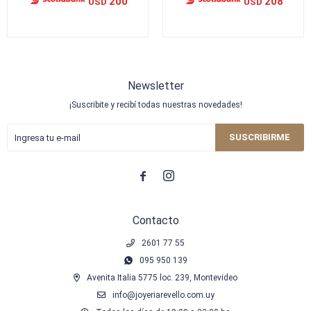
200
208
USD
USD
Newsletter
¡Suscribite y recibí todas nuestras novedades!
SUSCRIBIRME


Contacto
2601 77 55
095 950 139
Avenita Italia 5775 loc. 239, Montevideo
info@joyeriarevello.com.uy