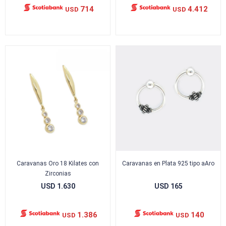
714
4.412
USD
USD
Caravanas Oro 18 Kilates con
Caravanas en Plata 925 tipo aAro
Zirconias
USD
1.630
USD
165
1.386
140
USD
USD