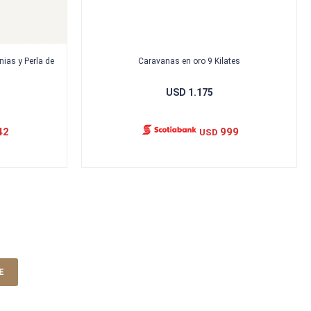
ias y Perla de
Caravanas en oro 9 Kilates
USD
1.175
42
999
USD
E