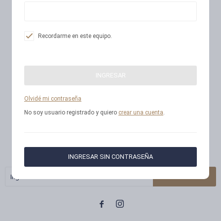
Recordarme en este equipo.
INGRESAR
Olvidé mi contraseña
No soy usuario registrado y quiero
crear una cuenta
.
Newsletter
¡Suscribite y recibí todas nuestras novedades!
INGRESAR SIN CONTRASEÑA
SUSCRIBIRME

