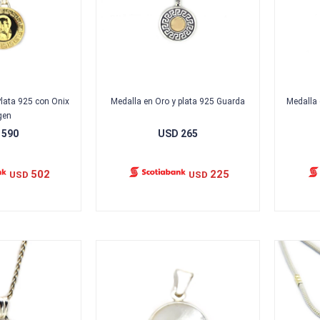
Plata 925 con Onix
Medalla en Oro y plata 925 Guarda
Medalla 
gen
590
USD
265
502
225
USD
USD