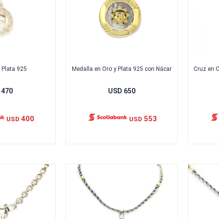
 Plata 925
Medalla en Oro y Plata 925 con Nácar
Cruz en O
470
USD
650
400
553
USD
USD