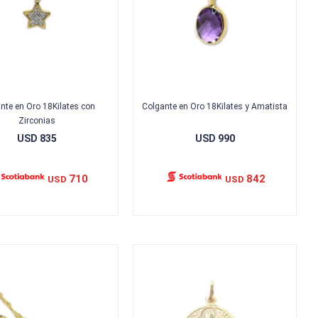
nte en Oro 18Kilates con
Colgante en Oro 18Kilates y Amatista
Zirconias
USD
835
USD
990
710
842
USD
USD