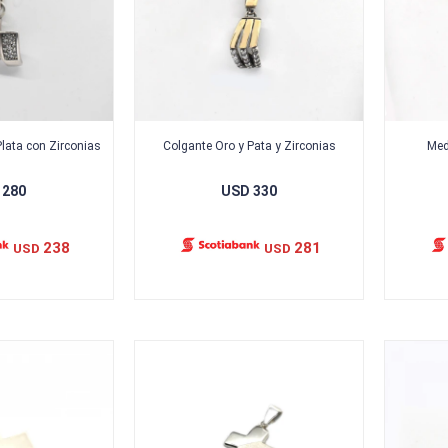
Plata con Zirconias
Colgante Oro y Pata y Zirconias
Med
280
USD
330
238
281
USD
USD