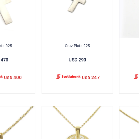
ata 925
Cruz Plata 925
470
USD
290
400
247
USD
USD