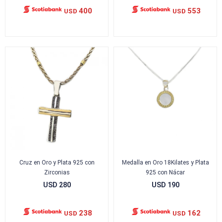
400
553
USD
USD
Cruz en Oro y Plata 925 con
Medalla en Oro 18Kilates y Plata
Zirconias
925 con Nácar
USD
280
USD
190
238
162
USD
USD