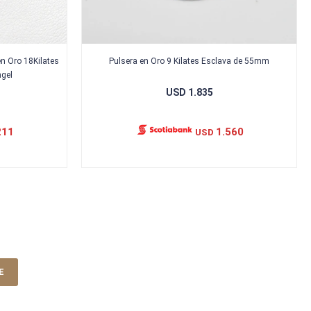
en Oro 18Kilates
Pulsera en Oro 9 Kilates Esclava de 55mm
ngel
USD
1.835
211
1.560
USD
E