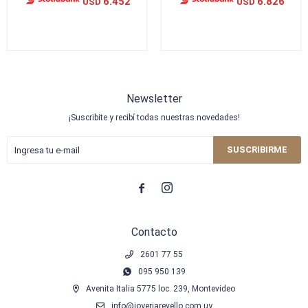
6.452
6.826
USD
USD
Newsletter
¡Suscribite y recibí todas nuestras novedades!
SUSCRIBIRME


Contacto
2601 77 55
095 950 139
Avenita Italia 5775 loc. 239, Montevideo
info@joyeriarevello.com.uy