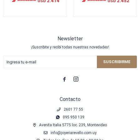
2.414
2.452
USD
USD
Newsletter
¡Suscribite y recibí todas nuestras novedades!
SUSCRIBIRME


Contacto
2601 77 55
095 950 139
Avenita Italia 5775 loc. 239, Montevideo
info@joyeriarevello.com.uy