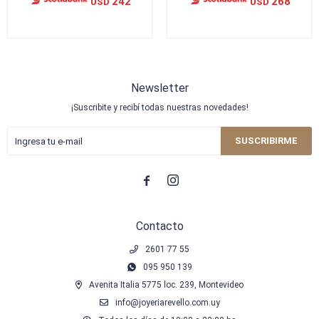
242
268
USD
USD
Newsletter
¡Suscribite y recibí todas nuestras novedades!
SUSCRIBIRME


Contacto
2601 77 55
095 950 139
Avenita Italia 5775 loc. 239, Montevideo
info@joyeriarevello.com.uy