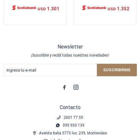
1.301
1.352
USD
USD
Newsletter
¡Suscribite y recibí todas nuestras novedades!
SUSCRIBIRME


Contacto
2601 77 55
095 950 139
Avenita Italia 5775 loc. 239, Montevideo