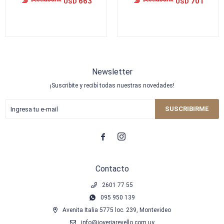
663
701
USD
USD
Newsletter
¡Suscribite y recibí todas nuestras novedades!
SUSCRIBIRME


Contacto
2601 77 55
095 950 139
Avenita Italia 5775 loc. 239, Montevideo
info@joyeriarevello.com.uy