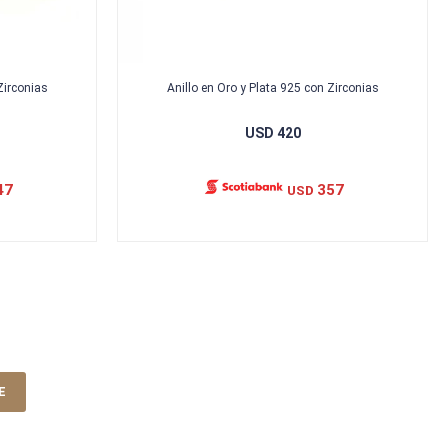
Zirconias
Anillo en Oro y Plata 925 con Zirconias
USD
420
47
357
USD
E