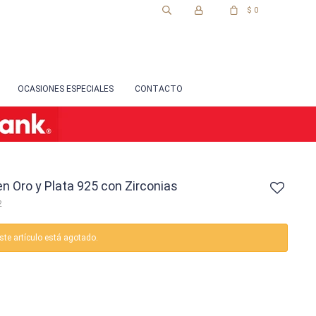
$
0
OCASIONES ESPECIALES
CONTACTO
 en Oro y Plata 925 con Zirconias
2
ste artículo está agotado.