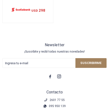
298
USD
Newsletter
¡Suscribite y recibí todas nuestras novedades!
SUSCRIBIRME


Contacto
2601 77 55
095 950 139