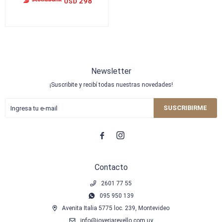
298
USD
Newsletter
¡Suscribite y recibí todas nuestras novedades!
SUSCRIBIRME


Contacto
2601 77 55
095 950 139
Avenita Italia 5775 loc. 239, Montevideo
info@joyeriarevello.com.uy