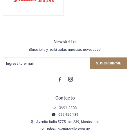
298
USD
Newsletter
¡Suscribite y recibí todas nuestras novedades!
SUSCRIBIRME


Contacto
2601 77 55
095 950 139
Avenita Italia 5775 loc. 239, Montevideo
info@joyeriarevello.com.uy