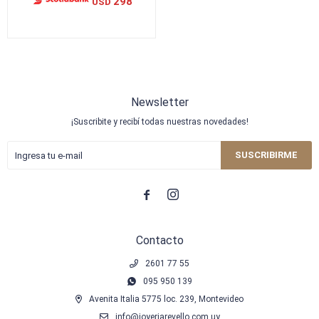
298
USD
Newsletter
¡Suscribite y recibí todas nuestras novedades!
SUSCRIBIRME


Contacto
2601 77 55
095 950 139
Avenita Italia 5775 loc. 239, Montevideo
info@joyeriarevello.com.uy