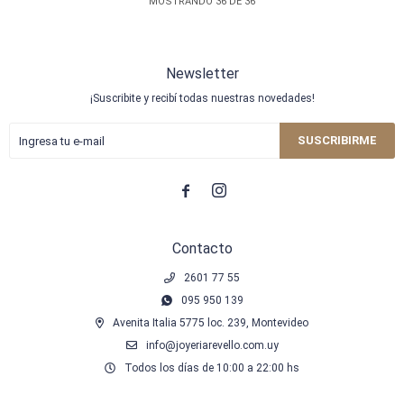
MOSTRANDO
36
DE
36
Newsletter
¡Suscribite y recibí todas nuestras novedades!
SUSCRIBIRME


Contacto
2601 77 55
095 950 139
Avenita Italia 5775 loc. 239, Montevideo
info@joyeriarevello.com.uy
Todos los días de 10:00 a 22:00 hs