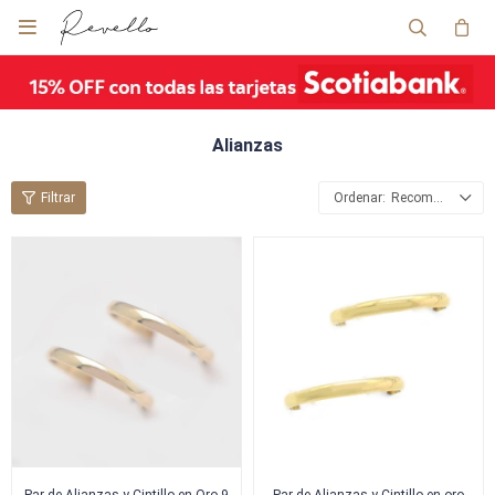

Alianzas
Recomendados