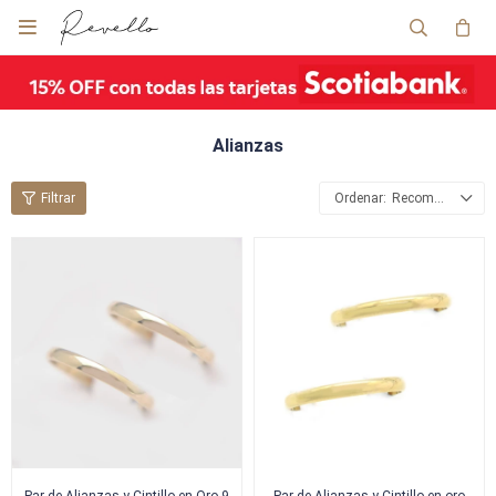

Alianzas
Recomendados