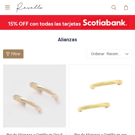

Alianzas
Recomendados