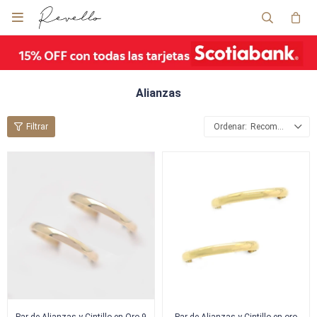

Alianzas
Recomendados